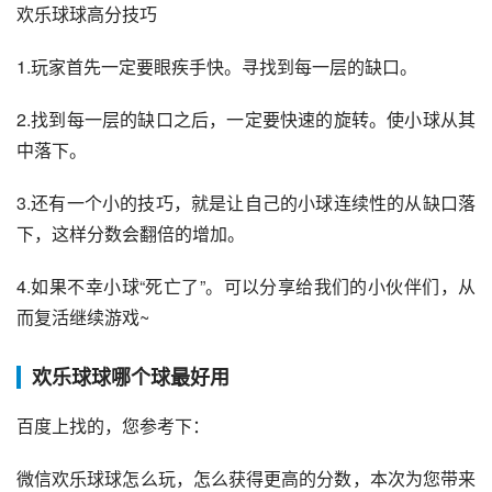
欢乐球球高分技巧
1.玩家首先一定要眼疾手快。寻找到每一层的缺口。
2.找到每一层的缺口之后，一定要快速的旋转。使小球从其
中落下。
3.还有一个小的技巧，就是让自己的小球连续性的从缺口落
下，这样分数会翻倍的增加。
4.如果不幸小球“死亡了”。可以分享给我们的小伙伴们，从
而复活继续游戏~
欢乐球球哪个球最好用
百度上找的，您参考下：
微信欢乐球球怎么玩，怎么获得更高的分数，本次为您带来