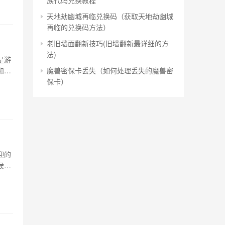
族代码兑换教程
天地劫幽城再临兑换码（获取天地劫幽城
再临的兑换码方法）
老旧墙面翻新技巧(旧墙翻新最详细的方
法)
是游
魔兽密保卡丢失（如何处理丢失的魔兽密
和提
保卡）
迎的
候我