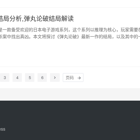
结局分析,弹丸论破结局解读
是一款备受欢迎的日本电子游戏系列，这个系列以推理为核心，玩家需要
杀案中找出真凶。本文将探讨《弹丸论破》最新一作的结局，以及其中的
节转折。…
3
4
5
6
ess