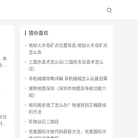
猜你喜欢
地狱火半岛矿点位置信息,地狱火半岛矿点
怎么去
。本
三国杀袁术怎么玩(三国杀东征袁术怎么
今数
过)
非机械城攻略详解,非机械城怎么玩最划算
搜狗地图深圳（深圳市地图及导航功能介
绍）
祖玛阁走错了怎么办？快速找到正确路线
的方法
比分
珍珠钻石二周目
时比
完美国际汐族代码获取方法，完美国际汐