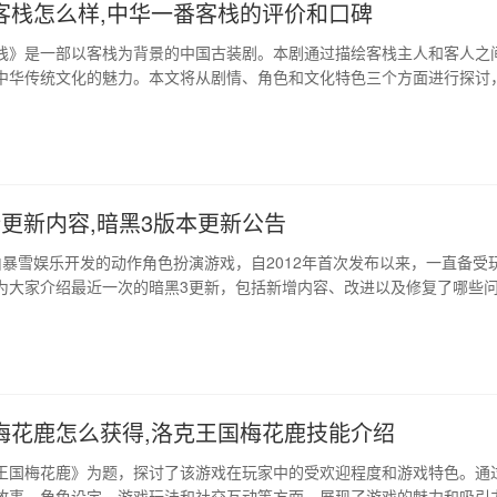
客栈怎么样,中华一番客栈的评价和口碑
栈》是一部以客栈为背景的中国古装剧。本剧通过描绘客栈主人和客人之
中华传统文化的魅力。本文将从剧情、角色和文化特色三个方面进行探讨
面的了解…
新更新内容,暗黑3版本更新公告
由暴雪娱乐开发的动作角色扮演游戏，自2012年首次发布以来，一直备受
为大家介绍最近一次的暗黑3更新，包括新增内容、改进以及修复了哪些
涵盖了…
梅花鹿怎么获得,洛克王国梅花鹿技能介绍
王国梅花鹿》为题，探讨了该游戏在玩家中的受欢迎程度和游戏特色。通
故事、角色设定、游戏玩法和社交互动等方面，展现了游戏的魅力和吸引