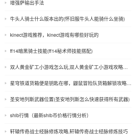
增强萨输出手法
牛头人骑士什么版本出的(怀旧服牛头人能骑什么坐骑)
kinect游戏推荐，kinect游戏有哪些好玩的
ff14暗黑骑士技能(ff14秘术师技能搭配)
双人黄金矿工小游戏怎么玩,双人黄金矿工小游戏攻略分享
星穹铁道货箱便是钥匙在哪，鼹鼠冒险队货箱解锁攻略详解
圣安地列斯武器位置(圣安地列斯怎么快速获得所有武器)
shib行情（最新shib币价格行情分析）
轩辕传奇战士经脉修炼攻略,轩辕传奇战士经脉修炼技巧