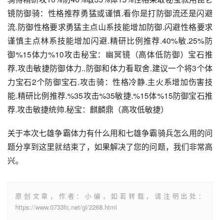
镜防御骑：性格推荐勇猛或谨慎.看你是打防御流还是闪避
流.防御性格要求勇猛主点山系技能增加防御.闪避性格要求
谨慎主点林系技能增加闪避.精研比例推荐.40%敏.25%防
御%15体力%10攻击秘宝：幽冥镜（高体低防御）宝石推
荐.攻击敏捷防御体力..防御和体力看取舍.建议一个将3个体
力宝石2个防御宝石.攻击骑：性格冷静.主火系增加伤害技
能.精研比例推荐.%35攻击%35敏捷.%15体%15防御宝石推
荐.攻击敏捷统帅.秘宝：麒麟鼎（高攻低敏捷）
关于本次七雄争霸体力有什么用和七雄争霸骑兵怎么用的问
题分享到这里就结束了，如果解决了您的问题，我们非常高
兴。
原创文章，作者：小编，如若转载，请注明出处：
https://www.0733fc.net/gl/2268.html